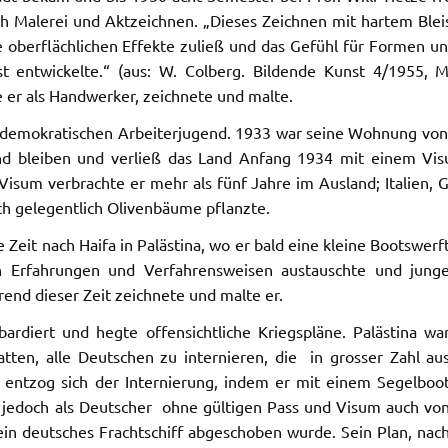
h Malerei und Aktzeichnen. „Dieses Zeichnen mit hartem Bleis
e oberflächlichen Effekte zuließ und das Gefühl für Formen u
st entwickelte.“ (aus: W. Colberg. Bildende Kunst 4/1955
e er als Handwerker, zeichnete und malte.
aldemokratischen Arbeiterjugend. 1933 war seine Wohnung von
nd bleiben und verließ das Land Anfang 1934 mit einem Visu
Visum verbrachte er mehr als fünf Jahre im Ausland; Italien,
h gelegentlich Olivenbäume pflanzte.
 Zeit nach Haifa in Palästina, wo er bald eine kleine Bootswerf
rn Erfahrungen und Verfahrensweisen austauschte und jung
end dieser Zeit zeichnete und malte er.
rdiert und hegte offensichtliche Kriegspläne. Palästina wa
ten, alle Deutschen zu internieren, die in grosser Zahl au
g entzog sich der Internierung, indem er mit einem Segelboo
r jedoch als Deutscher ohne gültigen Pass und Visum auch vo
 ein deutsches Frachtschiff abgeschoben wurde. Sein Plan, nac