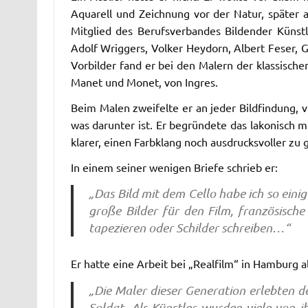
Aquarell und Zeichnung vor der Natur, später a
Mitglied des Berufsverbandes Bildender Künst
Adolf Wriggers, Volker Heydorn, Albert Feser, G
Vorbilder fand er bei den Malern der klassisc
Manet und Monet, von Ingres.
Beim Malen zweifelte er an jeder Bildfindung,
was darunter ist. Er begründete das lakonisch m
klarer, einen Farbklang noch ausdrucksvoller zu 
In einem seiner wenigen Briefe schrieb er:
„Das Bild mit dem Cello habe ich so eini
große Bilder für den Film, französisc
tapezieren oder Schilder schreiben…“
Er hatte eine Arbeit bei „Realfilm“ in Hamburg
„Die Maler dieser Generation erlebten de
Soldat. Als Künstler wurden viele von i