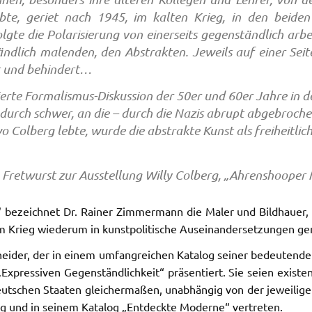
bte, geriet nach 1945, im kalten Krieg, in den beide
gte die Polarisierung von einerseits gegenständlich arbe
ndlich malenden, den Abstrakten. Jeweils auf einer Seite
rt und behindert…
erte Formalismus-Diskussion der 50er und 60er Jahre in der
dadurch schwer, an die – durch die Nazis abrupt abgebroc
o Colberg lebte, wurde die abstrakte Kunst als freiheitl
. Fretwurst zur Ausstellung Willy Colberg, „Ahrenshooper 
“ bezeichnet Dr. Rainer Zimmermann die Maler und Bildhauer,
 Krieg wiederum in kunstpolitische Auseinandersetzungen ger
neider, der in einem umfangreichen Katalog seiner bedeutend
Expressiven Gegenständlichkeit“ präsentiert. Sie seien existe
 deutschen Staaten gleichermaßen, unabhängig von der jeweilig
ung und in seinem Katalog „Entdeckte Moderne“ vertreten.