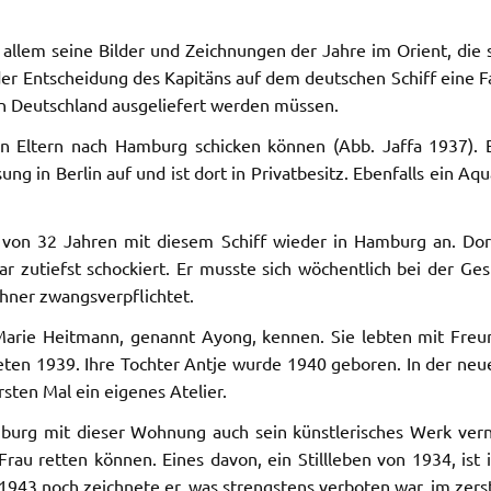
r allem seine Bilder und Zeichnungen der Jahre im Orient, die 
er Entscheidung des Kapitäns auf dem deutschen Schiff eine Fa
in Deutschland ausgeliefert werden müssen.
 Eltern nach Hamburg schicken können (Abb. Jaffa 1937). Ein
g in Berlin auf und ist dort in Privatbesitz. Ebenfalls ein Aqu
on 32 Jahren mit diesem Schiff wieder in Hamburg an. Dort 
r zutiefst schockiert. Er musste sich wöchentlich bei der G
chner zwangsverpflichtet.
e Marie Heitmann, genannt Ayong, kennen. Sie lebten mit Fr
teten 1939. Ihre Tochter Antje wurde 1940 geboren. In der 
sten Mal ein eigenes Atelier.
urg mit dieser Wohnung auch sein künstlerisches Werk vern
Frau retten können. Eines davon, ein Stillleben von 1934, ist 
1943 noch zeichnete er, was strengstens verboten war, im zers