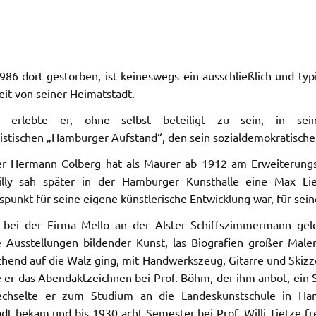
86 dort gestorben, ist keineswegs ein ausschließlich und typ
eit von seiner Heimatstadt.
ig erlebte er, ohne selbst beteiligt zu sein, in s
tischen „Hamburger Aufstand“, den sein sozialdemokratischer 
er Hermann Colberg hat als Maurer ab 1912 am Erweiterungs
lly sah später in der Hamburger Kunsthalle eine Max Lieb
punkt für seine eigene künstlerische Entwicklung war, für sein
 bei der Firma Mello an der Alster Schiffszimmermann gele
 Ausstellungen bildender Kunst, las Biografien großer Maler,
chend auf die Walz ging, mit Handwerkszeug, Gitarre und Skizze
 er das Abendaktzeichnen bei Prof. Böhm, der ihm anbot, ein 
chselte er zum Studium an die Landeskunstschule in Hamb
dt bekam und bis 1930 acht Semester bei Prof. Willi Tietze frei