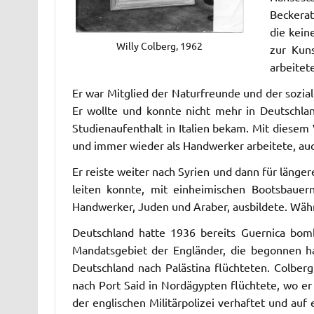
Beckerat
die kein
Willy Colberg, 1962
zur Kun
arbeitet
Er war Mitglied der Naturfreunde und der sozi
Er wollte und konnte nicht mehr in Deutschla
Studienaufenthalt in Italien bekam. Mit diesem 
und immer wieder als Handwerker arbeitete, auc
Er reiste weiter nach Syrien und dann für längere
leiten konnte, mit einheimischen Bootsbaue
Handwerker, Juden und Araber, ausbildete. Währ
Deutschland hatte 1936 bereits Guernica bomba
Mandatsgebiet der Engländer, die begonnen hat
Deutschland nach Palästina flüchteten. Colber
nach Port Said in Nordägypten flüchtete, wo e
der englischen Militärpolizei verhaftet und auf