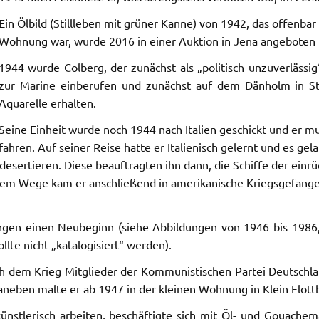
Ein Ölbild (Stillleben mit grüner Kanne) von 1942, das offenbar
Wohnung war, wurde 2016 in einer Auktion in Jena angeboten und
1944 wurde Colberg, der zunächst als „politisch unzuverläss
zur Marine einberufen und zunächst auf dem Dänholm in Stra
Aquarelle erhalten.
Seine Einheit wurde noch 1944 nach Italien geschickt und er 
fahren. Auf seiner Reise hatte er Italienisch gelernt und es ge
desertieren. Diese beauftragten ihn dann, die Schiffe der einrü
iesem Wege kam er anschließend in amerikanische Kriegsgefange
ungen einen Neubeginn (siehe Abbildungen von 1946 bis 1986,
llte nicht „katalogisiert“ werden).
dem Krieg Mitglieder der Kommunistischen Partei Deutschlands
neben malte er ab 1947 in der kleinen Wohnung in Klein Flottb
 künstlerisch arbeiten, beschäftigte sich mit Öl- und Gouachema