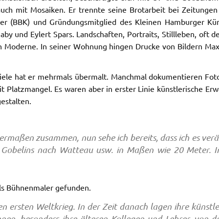
uch mit Mosaiken. Er trennte seine Brotarbeit bei Zeitungen 
ler (BBK) und Gründungsmitglied des Kleinen Hamburger Kün
aby und Eylert Spars. Landschaften, Portraits, Stillleben, o
hen Moderne. In seiner Wohnung hingen Drucke von Bildern M
 viele hat er mehrmals übermalt. Manchmal dokumentieren Foto
it Platzmangel. Es waren aber in erster Linie künstlerische E
gestalten.
germaßen zusammen, nun sehe ich bereits, dass ich es verä
he Gobelins nach Watteau usw. in Maßen wie 20 Meter. I
 als Bühnenmaler gefunden.
n ersten Weltkrieg. In der Zeit danach lagen ihre künstl
hnen, besonders ihre älteren Kollegen und Lehrer, von d