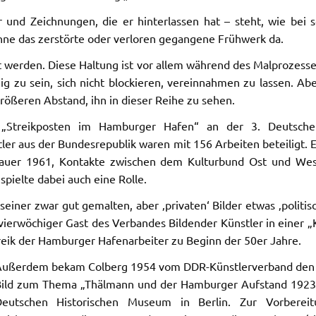
 und Zeichnungen, die er hinterlassen hat – steht, wie bei 
ohne das zerstörte oder verloren gegangene Frühwerk da.
gt werden. Diese Haltung ist vor allem während des Malprozess
ig zu sein, sich nicht blockieren, vereinnahmen zu lassen. Ab
rößeren Abstand, ihn in dieser Reihe zu sehen.
 „Streikposten im Hamburger Hafen“ an der 3. Deutsche
tler aus der Bundesrepublik waren mit 156 Arbeiten beteiligt. 
uer 1961, Kontakte zwischen dem Kulturbund Ost und West. D
ielte dabei auch eine Rolle.
seiner zwar gut gemalten, aber ‚privaten‘ Bilder etwas ‚politis
vierwöchiger Gast des Verbandes Bildender Künstler in einer 
reik der Hamburger Hafenarbeiter zu Beginn der 50er Jahre.
ußerdem bekam Colberg 1954 vom DDR-Künstlerverband den Au
ild zum Thema „Thälmann und der Hamburger Aufstand 1923“ 
Deutschen Historischen Museum in Berlin. Zur Vorberei